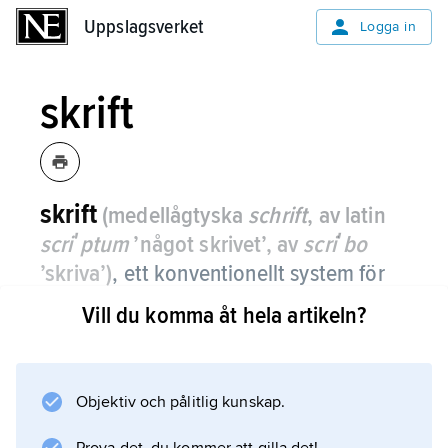
Uppslagsverket
Uppslagsverket
Logga in
skrift
skrift
(medellågtyska
schrift
, av latin
scriʹptum
’något skrivet’, av
scriʹbo
’skriva’)
,
ett konventionellt system för
kommunikation genom på föremål
Vill du komma åt hela artikeln?
gjorda tecken, så utformat att texter i
princip entydigt kan överföras till tal.
Objektiv och pålitlig kunskap.
Skrift i denna mening har en dokumenterad
ålder av omkring 5 000 år. Om de otolkade