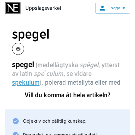
Uppslagsverket
Uppslagsverket
Logga in
spegel
spegel
(medellågtyska
spêgel
, ytterst
av latin
speʹculum
, se vidare
spekulum
)
,
polerad metallyta eller med
metallskikt belagd glasyta som
Vill du komma åt hela artikeln?
reflekterar ljusstrålar.
Förutom plana speglar finns speglar med
krökt yta: konkava med insidan speglande och
Objektiv och pålitlig kunskap.
konvexa med utsidan speglande. Beroende