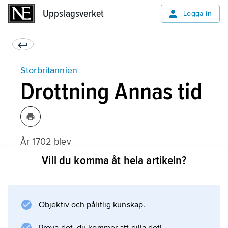
Uppslagsverket
Uppslagsverket
Logga in
Storbritannien
Drottning Annas tid
År 1702 blev
Anna Stuart
Vill du komma åt hela artikeln?
drottning av England och Skottland, den sista
regenten av ätten Stuart eftersom parlamentet
genom
Objektiv och pålitlig kunskap.
Act of Settlement
1701 givit tronföljden till den protestantiska