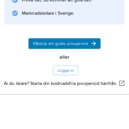
Prova det, du kommer att gilla det!
kurfursteätten i Hannover. Tronföljdsfrågan
spelade en viktig roll då England och
Marknadsledare i Sverige.
Skottland 1707 ingick realunion och
kungariket Storbritannien bildades. Skottarna
godtog den hannoveranska successionen och
Påbörja din gratis provperiod
eller
Information om artikeln
Logga in
Är du lärare? Starta din kostnadsfria provperiod härifrån.