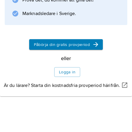
Prova det, du kommer att gilla det!
regeringen sökte dämpa fackens lönekrav
men möttes av strejker, som lamslog
Marknadsledare i Sverige.
samhällslivet (renhållning, sjukhus). Callaghan
led också nederlag då
Påbörja din gratis provperiod
eller
Information om artikeln
Logga in
Är du lärare? Starta din kostnadsfria provperiod härifrån.