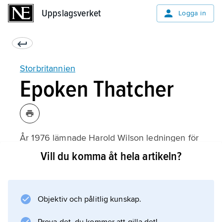
Uppslagsverket
Uppslagsverket
Logga in
Storbritannien
Epoken Thatcher
År 1976 lämnade Harold Wilson ledningen för
Labour till
Vill du komma åt hela artikeln?
James Callaghan
. Redan under dennes tid som premiärminister
började vändningen bort från de föregående
Objektiv och pålitlig kunskap.
årtiondenas expansiva närings- och
välfärdspolitik. Budgeten stramades åt, och