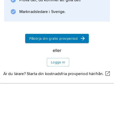
Prova det, du kommer att gilla det!
. Hans maka är
Siv
Marknadsledare i Sverige.
, hans tjänare syskonen
Tjalve
och Röskva; han bor i
Trudvang
Påbörja din gratis provperiod
. Han försvarar ordningen i
Midgård
eller
mot de ständigt hotande kaosmakterna i
Logga in
Utgård
.
Är du lärare? Starta din kostnadsfria provperiod härifrån.
Litteraturanvisning
Information om artikeln