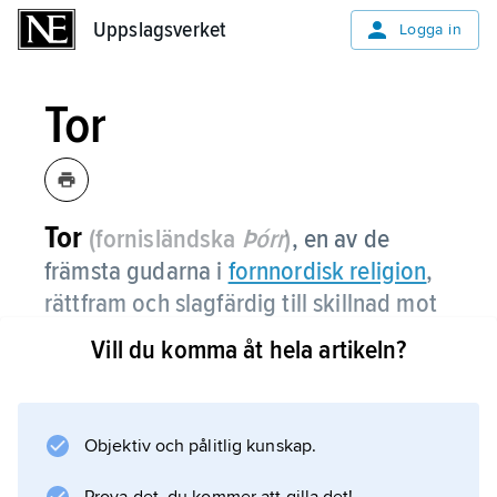
Uppslagsverket
Uppslagsverket
Logga in
Tor
Tor
(fornisländska
Þórr
)
,
en av de
främsta gudarna i
fornnordisk religion
,
rättfram och slagfärdig till skillnad mot
Odens
mer komplexa och mångtydiga
Vill du komma åt hela artikeln?
karaktär.
Tor nämns som Odens son eller bror, ibland
kallad
Objektiv och pålitlig kunskap.
Asa-Tor