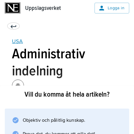
Uppslagsverket
Uppslagsverket
Logga in
USA
Administrativ
indelning
Vill du komma åt hela artikeln?
USA består av 50 delstater med egna
författningar, vilka liksom unionens bygger på
maktdelningsprincipen. Alla delstater har en
Objektiv och pålitlig kunskap.
verkställande funktion under ledning av en
folkvald guvernör, en lagstiftande församling