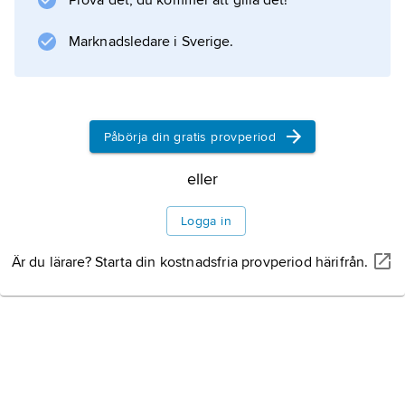
Prova det, du kommer att gilla det!
och ett självständigt domstolsväsen. Varje
Marknadsledare i Sverige.
delstat är suverän att besluta om sin egen
organisation så länge den inte strider mot
konstitutionen.
Påbörja din gratis provperiod
eller
Information om artikeln
Logga in
Är du lärare? Starta din kostnadsfria provperiod härifrån.