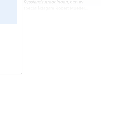
Rysslandsutredningen
, den av
specialåklagare Robert Mueller
(1944–2026) genomförda
undersökningen av relationen
Kansas
, förkortat
KS
, delstat i
mellan Ryssland och Donald Trump i
Mellanvästern, USA.
samband med det amerikanska
presidentvalet 2016.
Ohio
, förkortat
OH
, delstat i USA.