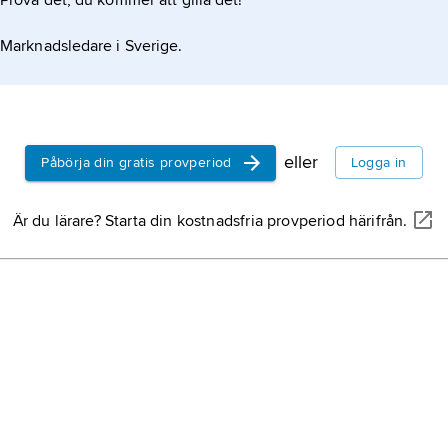
Prova det, du kommer att gilla det!
Marknadsledare i Sverige.
ng
eller
Påbörja din gratis provperiod
Logga in
rund
Är du lärare? Starta din kostnadsfria provperiod härifrån.