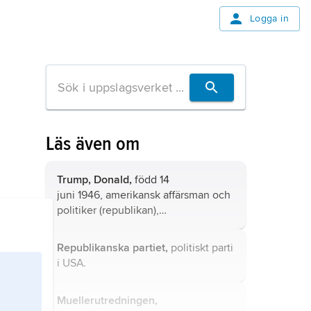
Logga in
Läs även om
Trump,
Donald,
född 14
juni 1946, amerikansk affärsman och
politiker (republikan),
president 2017–21 och sedan 2025.
Republikanska partiet,
politiskt parti
i USA.
Muellerutredningen,