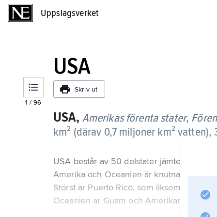
Uppslagsverket
Uppslagsverket
USA
Skriv ut
1
/
96
USA,
Amerikas förenta stater
,
Fören
km² (därav 0,7 miljoner km² vatten), 
USA består av 50 delstater jämte förbundsdi
Amerika och Oceanien är knutna till USA på
Störst är Puerto Rico, som liksom amerikansk
Oceanien är Guam och Amerikanska Sam