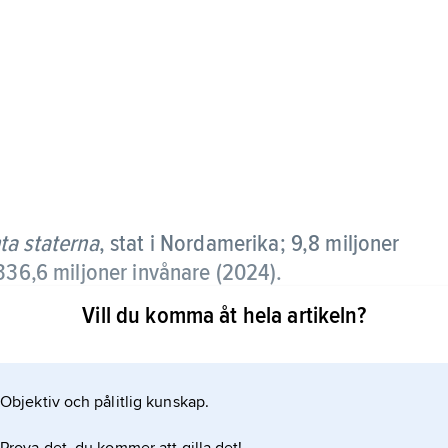
ta staterna
,
stat i Nordamerika; 9,8 miljoner
336,6 miljoner invånare (2024).
Vill du komma åt hela artikeln?
striktet District of Columbia. Ett antal områden i
 olika sätt och med skiftande former av självstyre.
a Virgin Islands ligger i Västindien. Viktigast i
Objektiv och pålitlig kunskap.
oa.