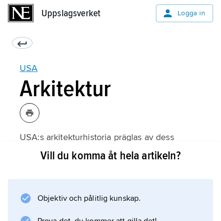
Uppslagsverket
Uppslagsverket
Logga in
USA
Arkitektur
USA:s arkitekturhistoria präglas av dess
invandrare. På 1600-talet kom de första
Vill du komma åt hela artikeln?
kolonisatörerna från Europa och medförde då
byggnadstekniker och byggnadstraditioner
från sina respektive hemländer (se
Objektiv och pålitlig kunskap.
kolonialstil
). De spanska missionärerna kom till Texas,