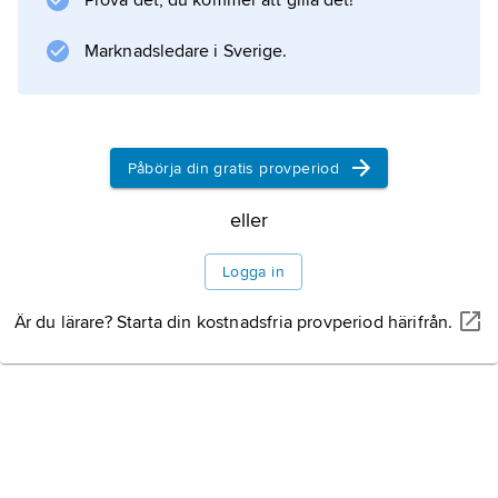
Prova det, du kommer att gilla det!
New Mexico och Kalifornien, där de uppförde
missionsstationer i adobe, det vill säga sol-
Marknadsledare i Sverige.
eller lufttorkad lersten, en
Påbörja din gratis provperiod
Information om artikeln
eller
Logga in
Är du lärare? Starta din kostnadsfria provperiod härifrån.