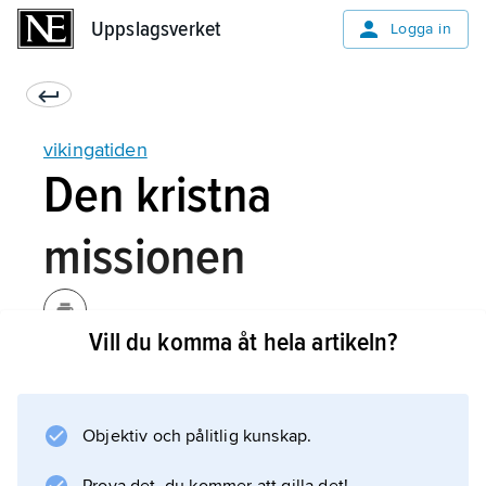
Uppslagsverket
Uppslagsverket
Logga in
vikingatiden
Den kristna
missionen
Vill du komma åt hela artikeln?
För religionsutövningen före kristendomens
införande, se
fornnordisk religion
Objektiv och pålitlig kunskap.
. Övergången till kristendomen spelade en
viktig roll för kungamaktens tillväxt, liksom för