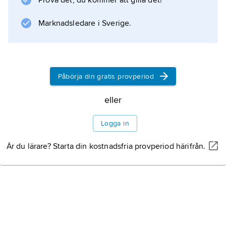
Prova det, du kommer att gilla det!
omvandlingen av samhället i stort.
Marknadsledare i Sverige.
Information om artikeln
Påbörja din gratis provperiod
eller
Logga in
Är du lärare? Starta din kostnadsfria provperiod härifrån.