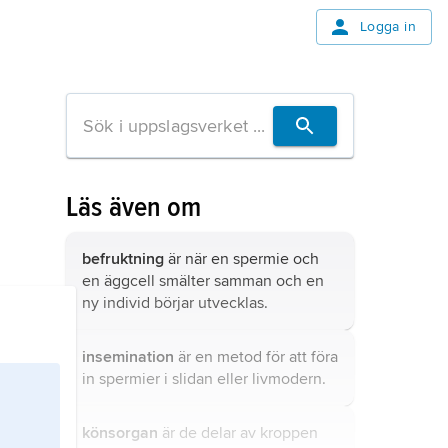
Logga in
Läs även om
befruktning
är när en spermie och
en äggcell smälter samman och en
ny individ börjar utvecklas.
insemination
är en metod för att föra
in spermier i slidan eller livmodern.
könsorgan
är de delar av kroppen