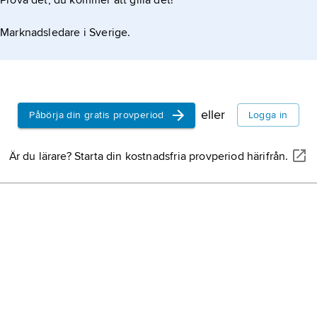
Prova det, du kommer att gilla det!
Marknadsledare i Sverige.
eller
Påbörja din gratis provperiod
Logga in
Är du lärare? Starta din kostnadsfria provperiod härifrån.