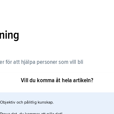
tning
r för att hjälpa personer som vill bli
Vill du komma åt hela artikeln?
 bara tillåtet att använda antingen spermier eller
Objektiv och pålitlig kunskap.
 få behandling måste de alltså ha egna spermier,
na ägg.