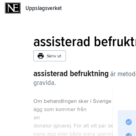
Uppslagsverket
Uppslagsverket
assisterad befruk
Skriv ut
assisterad befruktning
är metode
gravida.
Om behandlingen sker i Sverige är det i dag
ägg som kommer från
en
donator (givare). För att ett par ska kunna
egna ägg eller både egna spermier och eg