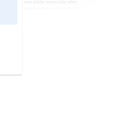
som bildar könsceller eller
könshormoner eller som djur
använder när de parar sig.
inre befruktning
är när en spermie
och en äggcell smälter samman och
en ny individ börjar utvecklas inne i
en honas kropp, som hos
människan.
äggledare
är ett rör där äggceller
förflyttas från äggstocken till
livmodern.
graviditet
är att vänta barn.
födelsekontroll
är metoder som
används för att förhindra att ett barn
blir till vid samlag.