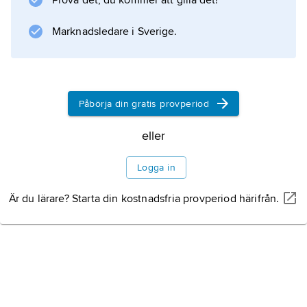
Prova det, du kommer att gilla det!
Marknadsledare i Sverige.
Påbörja din gratis provperiod
eller
Logga in
Är du lärare? Starta din kostnadsfria provperiod härifrån.