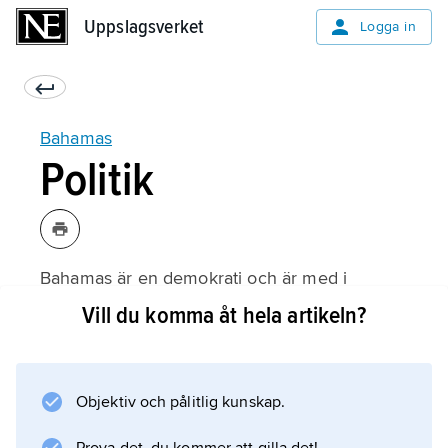
Uppslagsverket
Uppslagsverket
Logga in
Bahamas
Politik
Bahamas är en demokrati och är med i
Samväldet
Vill du komma åt hela artikeln?
. Den brittiska monarken är statschef. En
generalguvernör är representant för
monarken i Bahamas. Premiärministern och
Objektiv och pålitlig kunskap.
regeringen styr landet, och parlamentet
beslutar om lagar med mera.