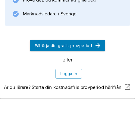
Prova det, du kommer att gilla det!
Premiärministern och regeringen kommer
från det parti som har flest platser i
Marknadsledare i Sverige.
parlamentet.
Påbörja din gratis provperiod
Information om artikeln
eller
Logga in
Är du lärare? Starta din kostnadsfria provperiod härifrån.