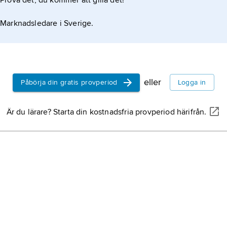
Prova det, du kommer att gilla det!
Marknadsledare i Sverige.
eller
Påbörja din gratis provperiod
Logga in
Är du lärare? Starta din kostnadsfria provperiod härifrån.