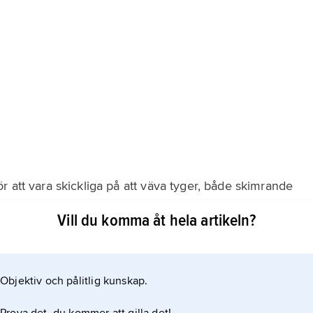
 att vara skickliga på att väva tyger, både skimrande
ka broderier. Landet har länge varit berömt för sin
Vill du komma åt hela artikeln?
er återberätta dikter. En känd nutida romanförfattare är
Objektiv och pålitlig kunskap.