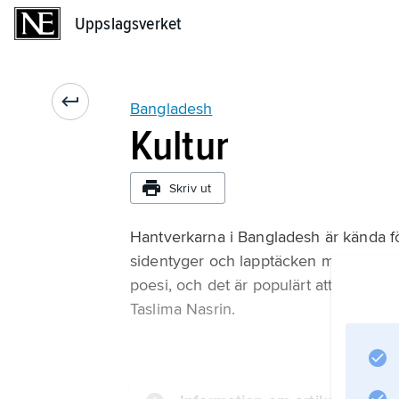
Uppslagsverket
Uppslagsverket
Bangladesh
Kultur
Skriv ut
Hantverkarna i Bangladesh är kända för
sidentyger och lapptäcken med detaljri
poesi, och det är populärt att läsa ell
Taslima Nasrin.