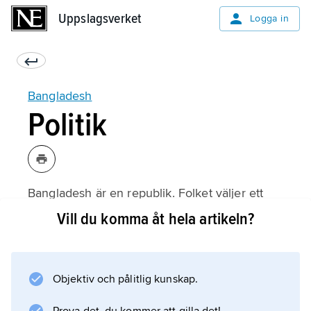
Uppslagsverket
Uppslagsverket
Logga in
Bangladesh
Politik
Bangladesh är en republik. Folket väljer ett
parlament som beslutar om lagar och skatter.
Vill du komma åt hela artikeln?
Parlamentet väljer en president som är
statschef
. Presidenten utser sedan premiärministern
Objektiv och pålitlig kunskap.
och regeringen som styr landet.