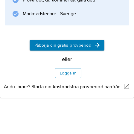
Prova det, du kommer att gilla det!
Marknadsledare i Sverige.
Information om artikeln
Påbörja din gratis provperiod
eller
Logga in
Är du lärare? Starta din kostnadsfria provperiod härifrån.