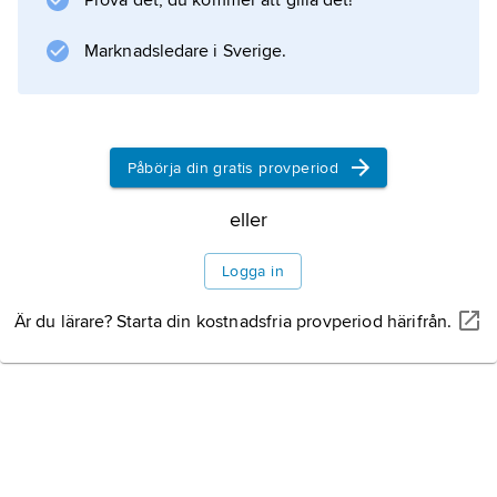
Prova det, du kommer att gilla det!
upp i älven innan kraftverket byggdes. Där
finns också ett laxakvarium.
Marknadsledare i Sverige.
Information om artikeln
Påbörja din gratis provperiod
eller
Logga in
Är du lärare? Starta din kostnadsfria provperiod härifrån.