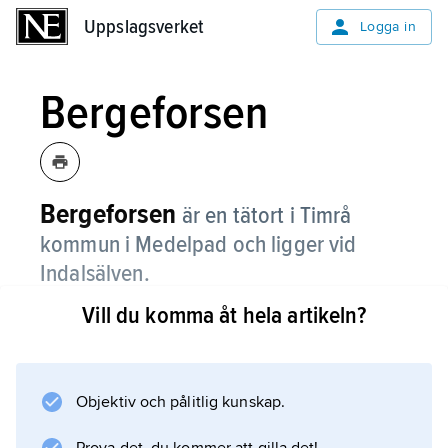
Uppslagsverket
Uppslagsverket
Logga in
Bergeforsen
Bergeforsen
är en tätort i Timrå
kommun i Medelpad och ligger vid
Indalsälven.
Vill du komma åt hela artikeln?
I samhället bor ungefär 1 700 personer, och
många av dem pendlar till jobb på andra orter.
En del arbetar på Bergeforsens kraftverk eller
på den stora laxodlingen. Vid laxodlingen
Objektiv och pålitlig kunskap.
föder man upp fiskarter som brukade simma