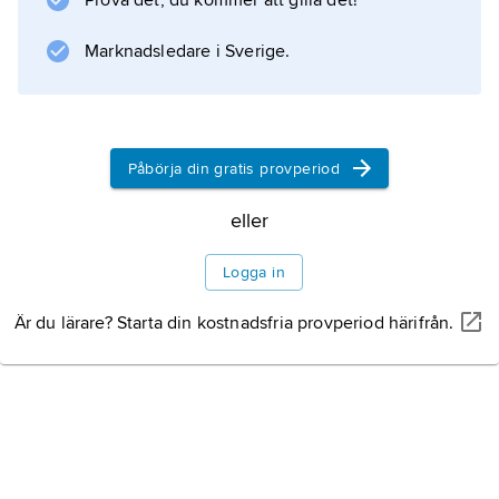
Prova det, du kommer att gilla det!
Marknadsledare i Sverige.
Information om artikeln
Påbörja din gratis provperiod
eller
Logga in
Är du lärare? Starta din kostnadsfria provperiod härifrån.