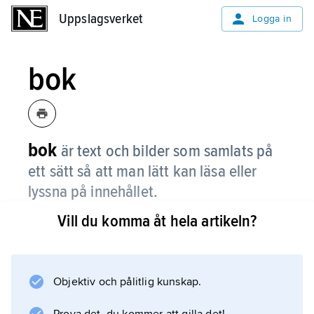
Uppslagsverket
Uppslagsverket
Logga in
bok
bok
är text och bilder som samlats på
ett sätt så att man lätt kan läsa eller
lyssna på innehållet.
Vill du komma åt hela artikeln?
Förr i tiden var alla böcker tryckta på papper.
Numera kan man även lyssna på en bok eller
läsa den på en sorts dator. Sådana böcker
kallas för ljudböcker, talböcker eller e-böcker.
Objektiv och pålitlig kunskap.