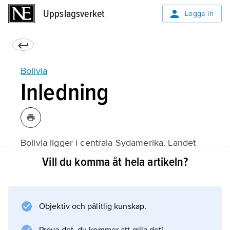
Uppslagsverket
Uppslagsverket
Logga in
Bolivia
Inledning
Bolivia ligger i centrala Sydamerika. Landet
har en formell huvudstad (
Vill du komma åt hela artikeln?
Sucre
) och en administrativ huvudstad (
La Paz
Objektiv och pålitlig kunskap.
).