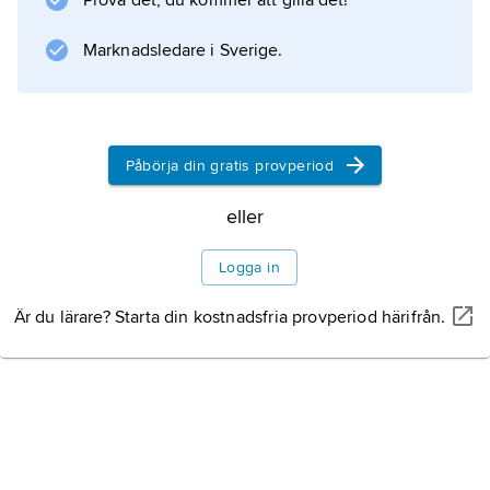
Prova det, du kommer att gilla det!
Marknadsledare i Sverige.
Information om artikeln
Påbörja din gratis provperiod
eller
Logga in
Är du lärare? Starta din kostnadsfria provperiod härifrån.