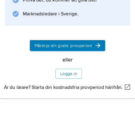
Prova det, du kommer att gilla det!
Marknadsledare i Sverige.
Påbörja din gratis provperiod
eller
Logga in
Är du lärare? Starta din kostnadsfria provperiod härifrån.