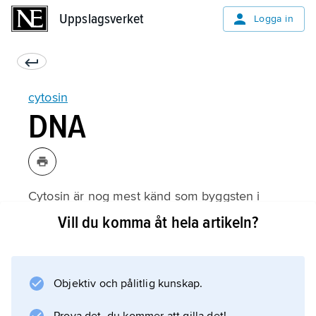
Uppslagsverket
Uppslagsverket
Logga in
cytosin
DNA
Cytosin är nog mest känd som byggsten i
DNA. DNA-molekylen är dubbelsträngad och
Vill du komma åt hela artikeln?
ser ut som en spiralvriden repstege.
Stegpinnarna i repstegen är par av
kvävebaser. Man talar om
Objektiv och pålitlig kunskap.
baspar
vilket är detsamma som kvävebaspar. Repen i