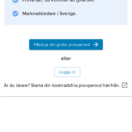
Prova det, du kommer att gilla det!
stegen består av socker och fosfat.
Marknadsledare i Sverige.
Information om artikeln
Påbörja din gratis provperiod
eller
Logga in
Är du lärare? Starta din kostnadsfria provperiod härifrån.