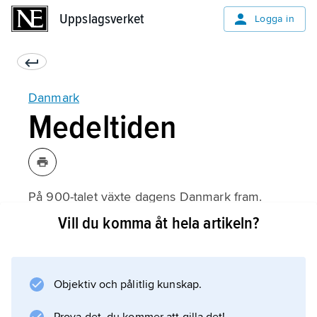
Uppslagsverket
Uppslagsverket
Logga in
Danmark
Medeltiden
På 900-talet växte dagens Danmark fram.
Under medeltiden var landet det mäktigaste
Vill du komma åt hela artikeln?
riket i Norden. Landet hade större folkmängd
än de andra nordiska länderna och ett bra
läge mellan Nordsjön och Östersjön, nära
Objektiv och pålitlig kunskap.
övriga Europa. De flesta bönderna
arrenderade sin mark av rika godsägare, och