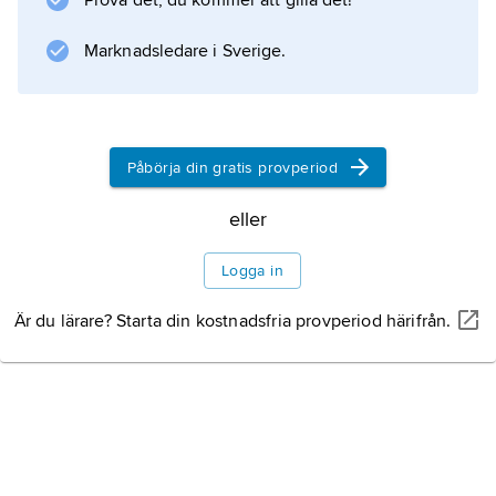
Prova det, du kommer att gilla det!
många var livegna. En hel
Marknadsledare i Sverige.
Information om artikeln
Påbörja din gratis provperiod
eller
Logga in
Är du lärare? Starta din kostnadsfria provperiod härifrån.