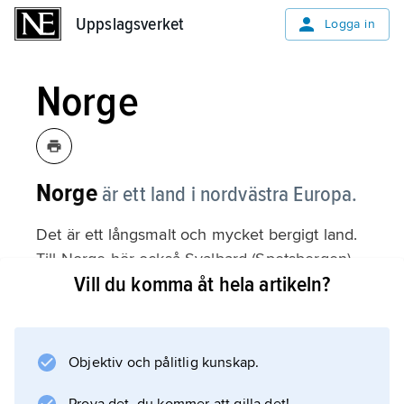
Uppslagsverket
Uppslagsverket
Logga in
Norge
Norge
är ett land i nordvästra Europa.
Det är ett långsmalt och mycket bergigt land.
Till Norge hör också Svalbard (Spetsbergen),
Vill du komma åt hela artikeln?
en ögrupp i Norra ishavet, cirka 800 kilometer
norr om Norge. I Norge bor 5,6 miljoner
människor. Huvudstaden heter Oslo. Andra
större städer är Bergen och Trondheim på
Objektiv och pålitlig kunskap.
västkusten. Se landsfakta.