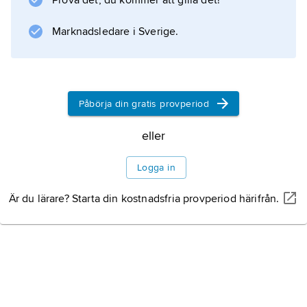
Prova det, du kommer att gilla det!
Inledning
Marknadsledare i Sverige.
Befolkning
Påbörja din gratis provperiod
Religion
eller
Utbildning
Logga in
Är du lärare? Starta din kostnadsfria provperiod härifrån.
Sociala förhållanden
Näringsliv