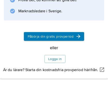
Prova det, du kommer att gilla det!
Marknadsledare i Sverige.
Påbörja din gratis provperiod
eller
Logga in
Är du lärare? Starta din kostnadsfria provperiod härifrån.