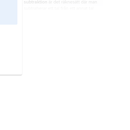
subtraktion
är det räknesätt där man
subtraherar ett tal från ett annat tal
och får en differens som resultat.
bråkform
har man ett tal i som är
skrivet som
a
/
b
där både
a
och
b
är
heltal.
förkortning
av ett bråk inom
matematiken betyder att både
täljaren (talet ovan bråkstrecket) och
nämnaren (talet under bråkstrecket)
divideras med samma tal.