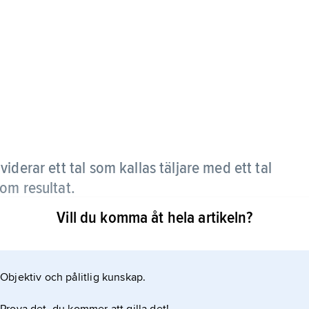
iderar ett tal som kallas täljare med ett tal
om resultat.
Vill du komma åt hela artikeln?
 3 nämnare och kvoten blir 5. Uttrycket 15/3 är också
åkstreck. Bråkstreck kan också skrivas horisontellt.
nämnaren under bråkstrecket.
Objektiv och pålitlig kunskap.