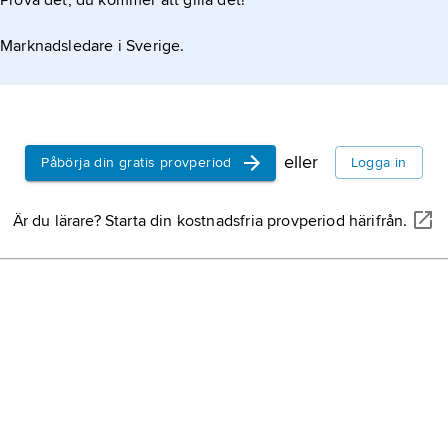
Prova det, du kommer att gilla det!
Marknadsledare i Sverige.
eller
Påbörja din gratis provperiod
Logga in
Är du lärare? Starta din kostnadsfria provperiod härifrån.