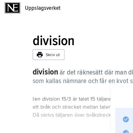
Uppslagsverket
Uppslagsverket
division
Skriv ut
division
är det räknesätt där man div
som kallas nämnare och får en kvot s
I en division 15/3 är talet 15 täljare, talet
ett bråk och strecket mellan talen kallas br
Då skrivs täljaren över bråkstrecket och 