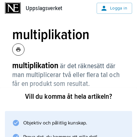
Uppslagsverket
Uppslagsverket
Logga in
multiplikation
multiplikation
är det räknesätt där
man multiplicerar två eller flera tal och
får en produkt som resultat.
Vill du komma åt hela artikeln?
I en multiplikation 5 · 2 är talen 5 och 2
faktorer och resultatet 10 produkt. Mellan
talen i en multiplikation skrivs gångertecken.
Gångertecknet skrivs vanligast · eller ibland ×.
Objektiv och pålitlig kunskap.