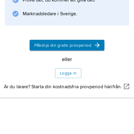
Prova det, du kommer att gilla det!
Marknadsledare i Sverige.
Information om artikeln
Påbörja din gratis provperiod
eller
Logga in
Är du lärare? Starta din kostnadsfria provperiod härifrån.