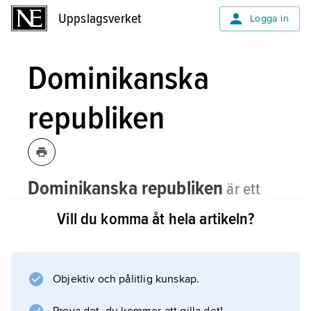
Uppslagsverket
Uppslagsverket
Logga in
Dominikanska
republiken
Dominikanska republiken
är ett
land i Västindien.
Vill du komma åt hela artikeln?
Det är den östra halvan av den stora ön
Hispaniola (den västra halvan är Haiti). Landet
har 10,8 miljoner invånare. Huvudstad är
Objektiv och pålitlig kunskap.
Santo Domingo (se landsfakta). Det finns höga