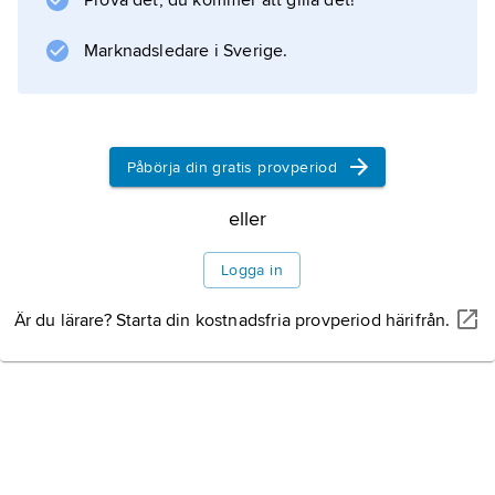
Prova det, du kommer att gilla det!
berg i väster och slättland i öster.
Inledning
Marknadsledare i Sverige.
Befolkning
Påbörja din gratis provperiod
Politik
eller
Logga in
Kultur
Är du lärare? Starta din kostnadsfria provperiod härifrån.
Historia