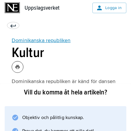
Uppslagsverket
Uppslagsverket
Logga in
Dominikanska republiken
Kultur
Dominikanska republiken är känd för dansen
och musikstilen merengue som har en snabb
Vill du komma åt hela artikeln?
rytm. En typisk merengueorkester spelar på
dragspel, saxofon,
tambora
Objektiv och pålitlig kunskap.
-trumma och
guayo