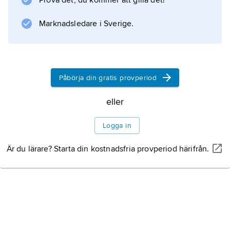
Prova det, du kommer att gilla det!
, som ser ut som rytminstrumentet gurka men
är gjort av metall. Paren som dansar svänger
Marknadsledare i Sverige.
snabbt på höfterna. En annan populär dans i
landet
Påbörja din gratis provperiod
eller
Information om artikeln
Logga in
Är du lärare? Starta din kostnadsfria provperiod härifrån.