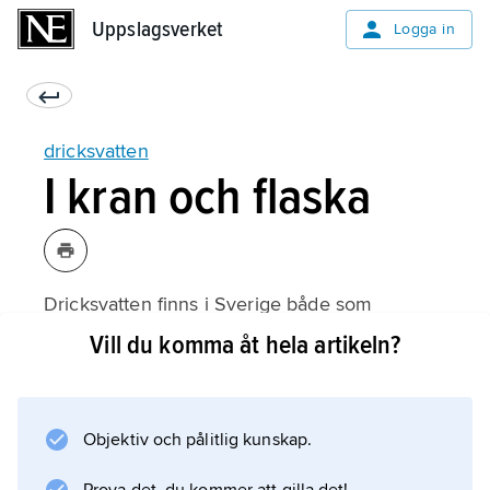
Uppslagsverket
Uppslagsverket
Logga in
dricksvatten
I kran och flaska
Dricksvatten finns i Sverige både som
kranvatten och som förpackat vatten i flaskor.
Vill du komma åt hela artikeln?
Förpackat vatten är naturligt mineralvatten,
källvatten och bordsvatten som säljs i vanliga
mataffärer. Kranvatten är uppemot tusen
Objektiv och pålitlig kunskap.
gånger billigare än förpackat vatten.