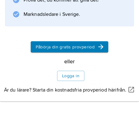
Prova det, du kommer att gilla det!
Marknadsledare i Sverige.
Information om artikeln
Påbörja din gratis provperiod
eller
Logga in
Är du lärare? Starta din kostnadsfria provperiod härifrån.