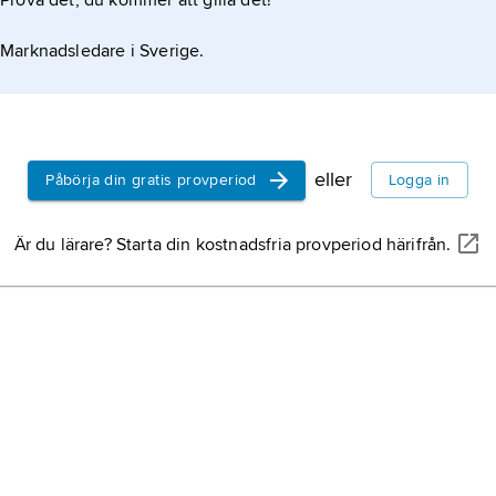
Prova det, du kommer att gilla det!
Marknadsledare i Sverige.
eller
Påbörja din gratis provperiod
Logga in
Är du lärare? Starta din kostnadsfria provperiod härifrån.