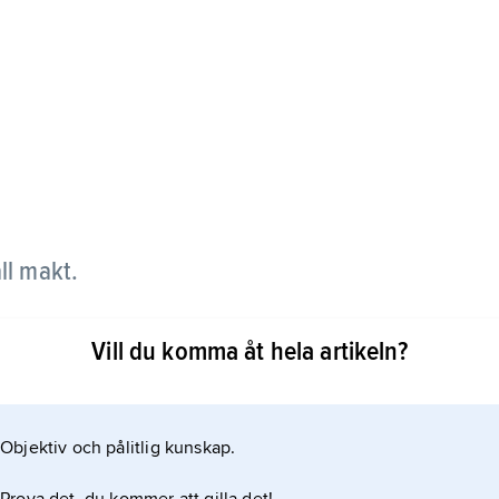
ll makt.
ga länder i Europa rådde envälde under 1500-talet,
Vill du komma åt hela artikeln?
kungen eller drottningen hade all makt i landet. En
udvig XIV i Frankrike.
Objektiv och pålitlig kunskap.