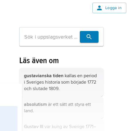
Logga in
Läs även om
gustavianska tiden
kallas en period
i Sveriges historia som började 1772
och slutade 1809.
absolutism
är ett sätt att styra ett
land.
Gustav III
var kung av Sverige 1771–