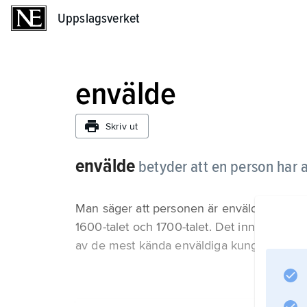
Uppslagsverket
Uppslagsverket
envälde
Skriv ut
envälde
betyder att en person har a
Man säger att personen är enväldig. I mån
1600-talet och 1700-talet. Det innebar att 
av de mest kända enväldiga kungarna var L