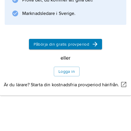
Prova det, du kommer att gilla det!
Marknadsledare i Sverige.
Påbörja din gratis provperiod
eller
Logga in
Är du lärare? Starta din kostnadsfria provperiod härifrån.