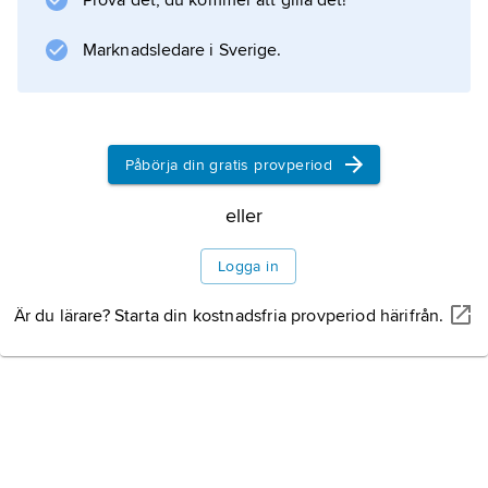
Prova det, du kommer att gilla det!
Marknadsledare i Sverige.
Påbörja din gratis provperiod
eller
Logga in
Är du lärare? Starta din kostnadsfria provperiod härifrån.