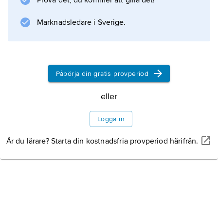
Prova det, du kommer att gilla det!
UNICEF
.
Marknadsledare i Sverige.
Information om artikeln
Påbörja din gratis provperiod
eller
Logga in
Är du lärare? Starta din kostnadsfria provperiod härifrån.