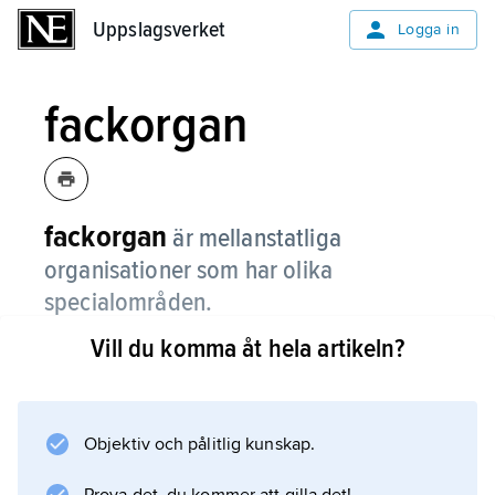
Uppslagsverket
Uppslagsverket
Logga in
fackorgan
fackorgan
är mellanstatliga
organisationer som har olika
specialområden.
Vill du komma åt hela artikeln?
Många fackorgan tillhör FN. Sverige är
medlem i alla FN:s fackorgan. Några exempel
på fackorgan är Världshälsoorganisationen
WHO
Objektiv och pålitlig kunskap.
och FN:s barnfond