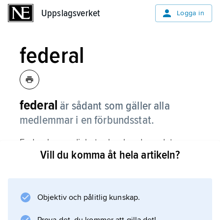
Uppslagsverket
Uppslagsverket
Logga in
federal
federal
är sådant som gäller alla
medlemmar i en förbundsstat.
Federala myndigheter har hand om det som
Vill du komma åt hela artikeln?
handlar om hela landet, exempelvis försvaret.
Motsatsen är delstatlig, alltså sådant som bara
gäller för en delstat i förbundsstaten.
Objektiv och pålitlig kunskap.