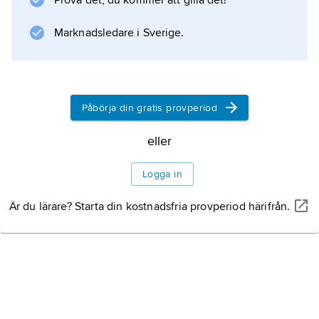
Prova det, du kommer att gilla det!
Information om artikeln
Marknadsledare i Sverige.
Påbörja din gratis provperiod
eller
Logga in
Är du lärare? Starta din kostnadsfria provperiod härifrån.