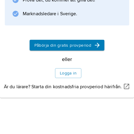
Prova det, du kommer att gilla det!
landet. Det är ovanligt med ett katolskt
Marknadsledare i Sverige.
Information om artikeln
Påbörja din gratis provperiod
eller
Logga in
Är du lärare? Starta din kostnadsfria provperiod härifrån.