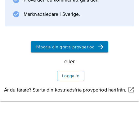
Prova det, du kommer att gilla det!
och
Mauritz Stiller
Marknadsledare i Sverige.
. Under 1910-talet och början av 1920-talet
gjorde de en rad filmer som
Påbörja din gratis provperiod
eller
Information om artikeln
Logga in
Är du lärare? Starta din kostnadsfria provperiod härifrån.