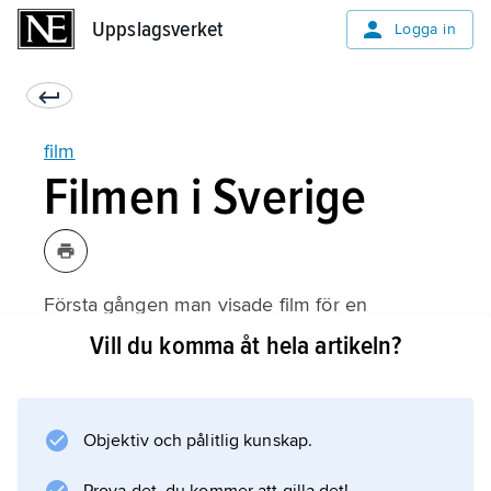
Uppslagsverket
Uppslagsverket
Logga in
film
Filmen i Sverige
Första gången man visade film för en
betalande publik i Sverige var sommaren
Vill du komma åt hela artikeln?
1896 på en utställning i Malmö. År 1911
började filmbolaget Svenska Bio i Kristianstad
en fortlöpande produktion av filmer. Där
Objektiv och pålitlig kunskap.
arbetade regissörerna
Victor Sjöström