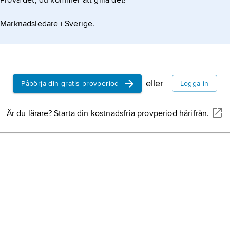
Prova det, du kommer att gilla det!
Marknadsledare i Sverige.
eller
Påbörja din gratis provperiod
Logga in
Är du lärare? Starta din kostnadsfria provperiod härifrån.