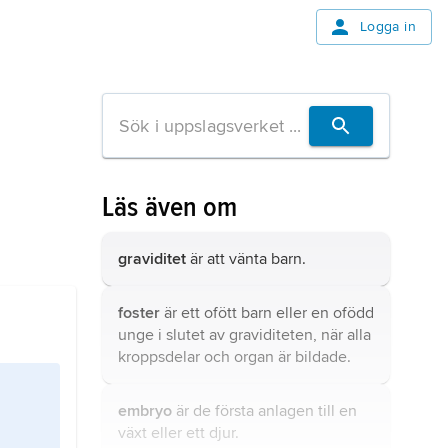
Logga in
Läs även om
graviditet
är att vänta barn.
foster
är ett ofött barn eller en ofödd
unge i slutet av graviditeten, när alla
kroppsdelar och organ är bildade.
embryo
är de första anlagen till en
växt eller ett djur.