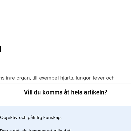
n
inre organ, till exempel hjärta, lungor, lever och
 fram, och ett huvud med ansikte bildas. Hos människan
Vill du komma åt hela artikeln?
den är slut är embryot ungefär 5 centimeter långt och
Objektiv och pålitlig kunskap.