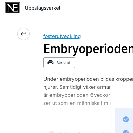
Uppslagsverket
Uppslagsverket
fosterutveckling
Embryoperiode
Skriv ut
Under embryoperioden bildas kroppens 
njurar. Samtidigt växer armar och ben
är embryoperioden 6 veckor lång. När 
ser ut som en människa i miniatyr.