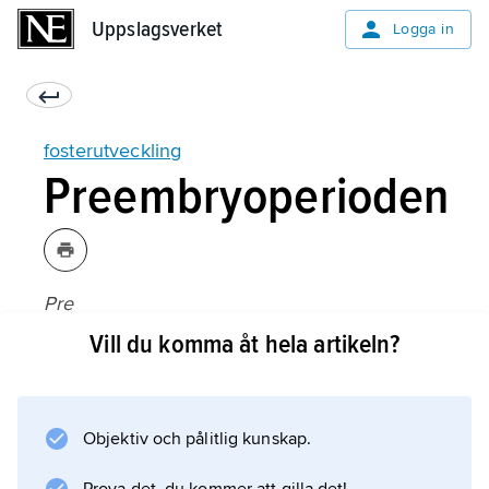
Uppslagsverket
Uppslagsverket
Logga in
fosterutveckling
Preembryoperioden
Pre
betyder ’före’, och preembryoperioden är
Vill du komma åt hela artikeln?
alltså perioden innan den nya individen blivit
ett embryo. Under preembryoperioden
vandrar den befruktade
Objektiv och pålitlig kunskap.
äggcellen
från den övre