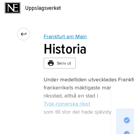
Uppslagsverket
Uppslagsverket
Frankfurt am Main
Historia
Skriv ut
Under medeltiden utvecklades Frankfurt
frankerrikets mäktigaste män samlades f
riksstad, alltså en stad i
Tysk-romerska riket
som till stor del hade självstyre. Unde