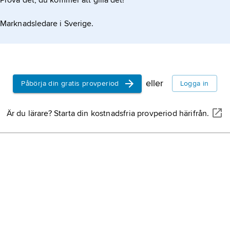
Prova det, du kommer att gilla det!
Marknadsledare i Sverige.
eller
Påbörja din gratis provperiod
Logga in
Är du lärare? Starta din kostnadsfria provperiod härifrån.