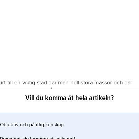
 till en viktig stad där man höll stora mässor och där
ör att fatta beslut. År 1372 blev Frankfurt en fri
Vill du komma åt hela artikeln?
r första halvan av 1800-talet var staden tysk huvudstad
Objektiv och pålitlig kunskap.