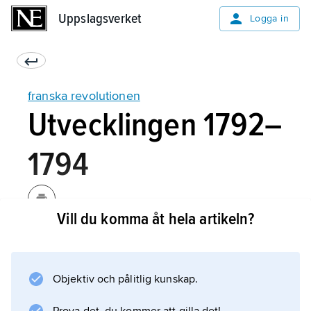
Uppslagsverket
Uppslagsverket
Logga in
franska revolutionen
Utvecklingen 1792–
1794
Vill du komma åt hela artikeln?
Sommaren 1792 gick Frankrike i krig mot
Österrike och Preussen. Detta ledde till en
politisk kris. Paris befolkning, tillsammans med
Objektiv och pålitlig kunskap.
de så kallade
sansculotterna