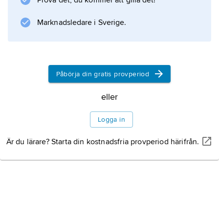
Prova det, du kommer att gilla det!
, reste sig mot övermakten. Kungafamiljen
Marknadsledare i Sverige.
fängslades 10 augusti och kungen avsattes.
Våldsamma upplopp genomfördes. Bland
annat stormades Paris fängelser och fångarna
mördades i de så kallade
Påbörja din gratis provperiod
eller
Information om artikeln
Logga in
Är du lärare? Starta din kostnadsfria provperiod härifrån.