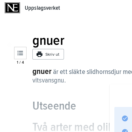
Uppslagsverket
Uppslagsverket
gnuer
Skriv ut
1
/
4
gnuer
är ett släkte slidhornsdjur me
vitsvansgnu.
Utseende
Två arter med olika u