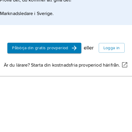
Prova det, du kommer att gilla det!
Marknadsledare i Sverige.
eller
Påbörja din gratis provperiod
Logga in
Är du lärare? Starta din kostnadsfria provperiod härifrån.