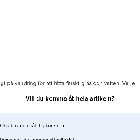
 på vandring för att hitta färskt gräs och vatten. Varje
g från Serengetislätten i Tanzania. De vandrar i en båge
Vill du komma åt hela artikeln?
r. Då kan man se enorma hjordar med hundratusentals
Objektiv och pålitlig kunskap.