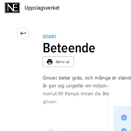
Uppslagsverket
Uppslagsverket
gnuer
Beteende
Skriv ut
Gnuer betar gräs, och många är ständigt
år ger sig ungefär en miljon gnuer ivä
norrut till Kenya innan de återvände
gnuer.