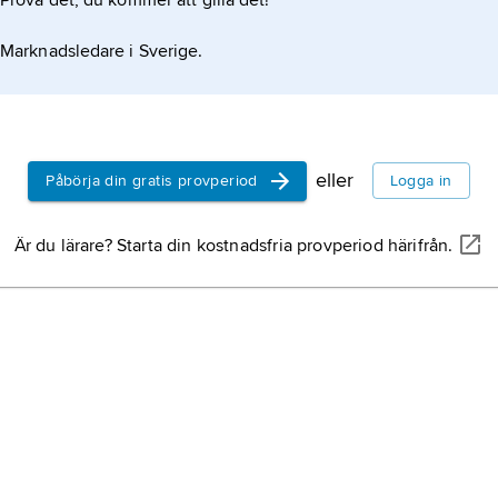
Prova det, du kommer att gilla det!
Marknadsledare i Sverige.
eller
Påbörja din gratis provperiod
Logga in
Är du lärare? Starta din kostnadsfria provperiod härifrån.