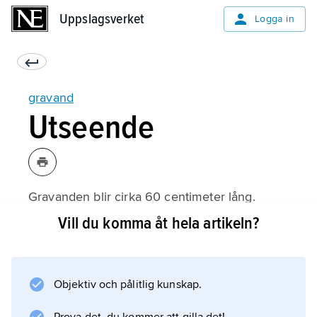
Uppslagsverket
Uppslagsverket
Logga in
gravand
Utseende
Gravanden blir cirka 60 centimeter lång.
Hanen är något större än honan.
Vill du komma åt hela artikeln?
Objektiv och pålitlig kunskap.
Information om artikeln