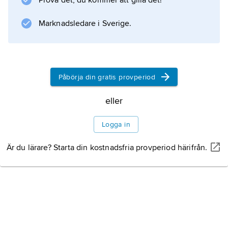
Prova det, du kommer att gilla det!
Marknadsledare i Sverige.
Påbörja din gratis provperiod
eller
Logga in
Är du lärare? Starta din kostnadsfria provperiod härifrån.