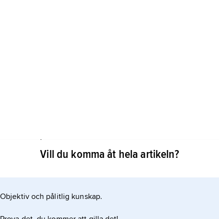
ter är också populära. Musik och dans är en viktig del av
Vill du komma åt hela artikeln?
a karnevalen i augusti kan man höra mycket
calypso. Landet är berömt för kryddstarka soppor med
Objektiv och pålitlig kunskap.