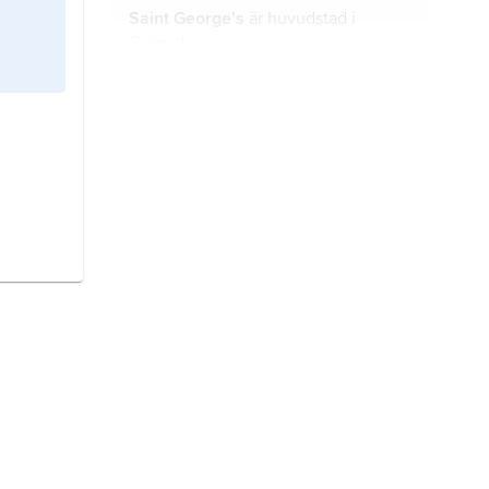
Saint George’s
är huvudstad i
Grenada.
Antigua och Barbuda
är ett land i
Västindien.
Barbados
är en ö och ett land i
Västindien.
Belize
är ett land i norra
Centralamerika.
Bahamas
är ett land i norra
Västindien.
Dominica
är ett land i nordöstra
Västindien.