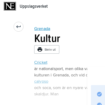
Uppslagsverket
Uppslagsverket
Grenada
Kultur
Skriv ut
Cricket
är nationalsport, men olika vattenspor
kulturen i Grenada, och vid den årlig
calypso
och soca, som är en nyare variant av 
skaldjur. Man