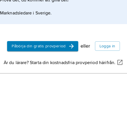
Prova det, du kommer att gilla det!
Marknadsledare i Sverige.
eller
Påbörja din gratis provperiod
Logga in
Är du lärare? Starta din kostnadsfria provperiod härifrån.