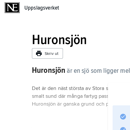
Uppslagsverket
Uppslagsverket
Huronsjön
Skriv ut
Huronsjön
är en sjö som ligger me
Det är den näst största av Stora sjöarna
smalt sund där många fartyg passerar varje
Huronsjön är ganska grund och på vintern ä