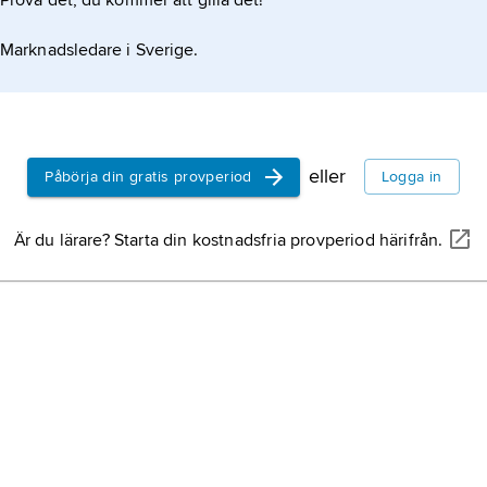
Prova det, du kommer att gilla det!
Marknadsledare i Sverige.
eller
Påbörja din gratis provperiod
Logga in
Är du lärare? Starta din kostnadsfria provperiod härifrån.