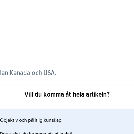
llan Kanada och USA.
 och den hänger ihop med Michigansjön genom ett
Vill du komma åt hela artikeln?
 dag. Den östra delen av sjön kallas Georgian Bay.
r den täckt av is.
Objektiv och pålitlig kunskap.