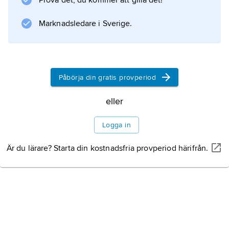
Prova det, du kommer att gilla det!
men nästa vinter är det en annan typ av virus
Marknadsledare i Sverige.
som ger influensa och
Information om artikeln
Påbörja din gratis provperiod
eller
Logga in
Är du lärare? Starta din kostnadsfria provperiod härifrån.