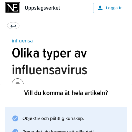
Uppslagsverket
Uppslagsverket
Logga in
influensa
Olika typer av
influensavirus
Vill du komma åt hela artikeln?
Det finns flera typer av influensavirus, och
dessutom dyker det upp nya typer efter hand.
Det förklarar varför man inte blir immun mot
Objektiv och pålitlig kunskap.
influensa utan kan få influensa flera gånger.
Man kan vaccinera sig mot säsongsinfluensa,