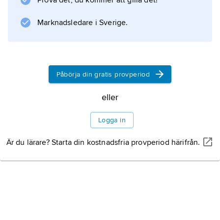
Prova det, du kommer att gilla det!
exempel för att undersöka hur många
blåvalar
Marknadsledare i Sverige.
det finns i världen. Biologer gör också
inventeringar av växter och djur innan större
vägar eller bostadsområden kan byggas. Om
det finns djur eller växter i området som
Påbörja din gratis provperiod
måste skyddas kan vägbygget eller
eller
bostadsbygget stoppas. Många privatpersoner
deltar också
Logga in
Kvalitativ eller
Är du lärare? Starta din kostnadsfria provperiod härifrån.
kvantitativ inventering
Metoder