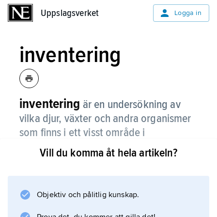
Uppslagsverket
Uppslagsverket
Logga in
inventering
inventering
är en undersökning av
vilka djur, växter och andra organismer
som finns i ett visst område i
naturen. Man kan också inventera icke-
Vill du komma åt hela artikeln?
levande delar av naturen, till exempel
vilka typer av berggrunder som finns i
ett visst område.
Objektiv och pålitlig kunskap.
Biologer gör inventeringar inom forskning, till