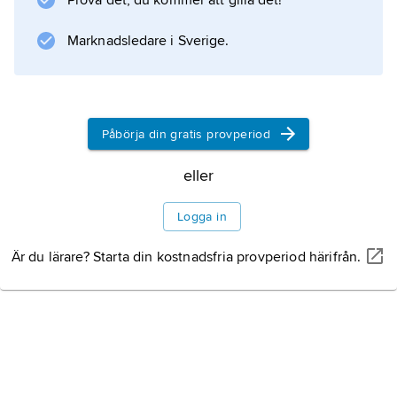
Prova det, du kommer att gilla det!
Marknadsledare i Sverige.
Information om artikeln
Påbörja din gratis provperiod
eller
Logga in
Är du lärare? Starta din kostnadsfria provperiod härifrån.