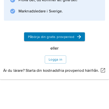
Prova det, du kommer att gilla det!
Information om artikeln
Marknadsledare i Sverige.
Påbörja din gratis provperiod
eller
Logga in
Är du lärare? Starta din kostnadsfria provperiod härifrån.