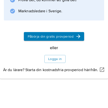
Prova det, du kommer att gilla det!
Kalkning av mark
Marknadsledare i Sverige.
Kalkning av sjöar och
vattendrag
Påbörja din gratis provperiod
eller
Logga in
Information om artikeln
Är du lärare? Starta din kostnadsfria provperiod härifrån.