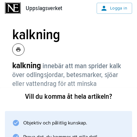
Uppslagsverket
Uppslagsverket
Logga in
kalkning
kalkning
innebär att man sprider kalk
över odlingsjordar, betesmarker, sjöar
eller vattendrag för att minska
försurningen
.
Vill du komma åt hela artikeln?
Försurningen orsakas av framför allt syror som
svavelsyra och salpetersyra. Dessa syror
bildas när vi använder olika bränslen, till
Objektiv och pålitlig kunskap.
exempel bensin.