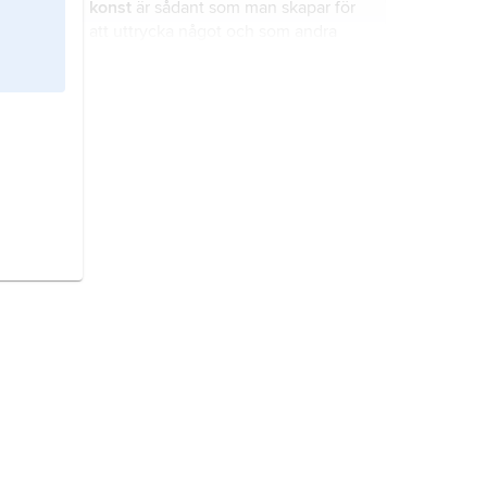
konst
är sådant som man skapar för
att uttrycka något och som andra
kan uppleva och känna.
expressionism
var en riktning inom
bland annat konst, litteratur och
musik i början av 1900-talet.
modernism
är ett namn på flera
riktningar inom bland annat konst,
litteratur och musik i början av 1900-
talet.
romantiken
är en kulturhistorisk
strömning som sträcker sig från
slutet av 1700-talet till mitten av
1800-talet.