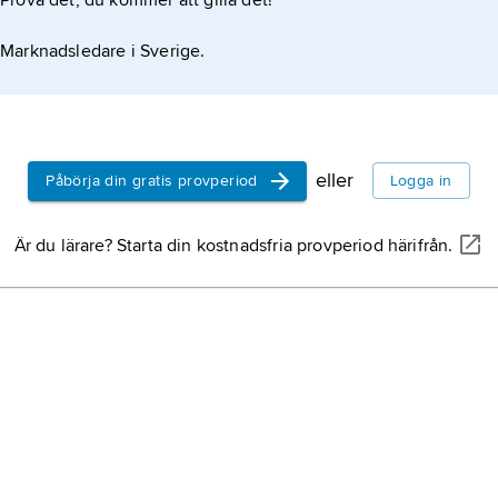
Prova det, du kommer att gilla det!
Marknadsledare i Sverige.
eller
Påbörja din gratis provperiod
Logga in
Är du lärare? Starta din kostnadsfria provperiod härifrån.