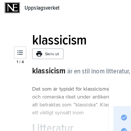
Uppslagsverket
Uppslagsverket
klassicism
Skriv ut
1
/
4
klassicism
är en stil inom litteratu
Det som är typiskt för klassicismen är att
och romerska riket under antiken. Med tid
att betraktas som ”klassiska”. Klassicism är 
ett viktigt synsätt inom
Litteratur