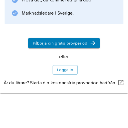
Prova det, du kommer att gilla det!
Marknadsledare i Sverige.
Påbörja din gratis provperiod
eller
Logga in
Är du lärare? Starta din kostnadsfria provperiod härifrån.