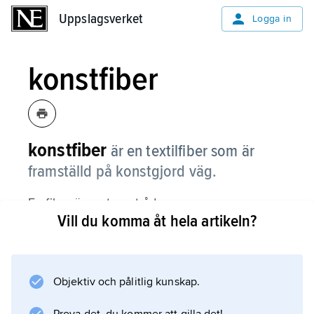
Uppslagsverket
Uppslagsverket
Logga in
konstfiber
konstfiber
är en textilfiber som är
framställd på konstgjord väg.
En fiber är en tunn tråd.
Vill du komma åt hela artikeln?
Information om artikeln
Objektiv och pålitlig kunskap.